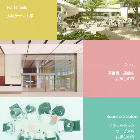
For Tenants
入居テナント様
Office
事務所・店舗を
お探しの方
Business Solution
ソリューション
サービスを
お探しの方