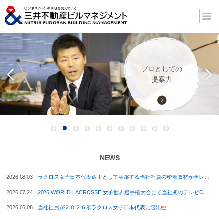
ランドマーク
オフィスに
日本全国で
最適な
多彩な
プロとしての
ビルを守る
環境品質を
万全の
豊富な
ソリューションを
ビジネス環境を
マネジメントを
となるビルを
さまざまな
マネジメント物件
BCP対応
提案力
信頼感
高める
付加価値を
担う責任
提案
提供
展開
NEWS
2026.08.03
ラクロス女子日本代表選手として活躍する当社社員の密着取材がテレビ放映
2026.07.24
2026 WORLD LACROSSE 女子世界選手権大会にて当社初のテレビCMを放映
2026.06.08
当社社員が２０２６年ラクロス女子日本代表に選出