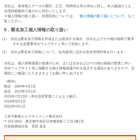
当社は、保有個人データの開示、訂正、利用停止等の求めに対し、本人確認のうえ、
合理的範囲内で速やかに対応いたします。
※個人情報の取り扱い、利用目的については、
「個人情報の取り扱いについて」
をご
覧ください。
8．匿名加工個人情報の取り扱い
当社は匿名加工情報を作成または提供する場合、法令およびその他の規範で要求
される必要事項をウェブサイト等にて告知します。
当社は匿名加工情報について、社内規則に定める安全管理対策を行います。
当社は、個人情報保護の改善のため、または法令およびその他の規範の変更に伴い、
当社ウェブサイト等に掲載する個人情報保護方針を改正する場合がありますので、定
期的にご確認いただきますようお願い申しあげます。
（附則）
制定 2004年4月1日
改定 2013年5月1日
2015年7月13日（本社住所変更にともなう修正）
2018年9月1日
2022年4月1日
三井不動産ビルマネジメント株式会社
〒103-0022 東京都中央区日本橋室町二丁目1番1号
代表取締役社長 𠮷田 直生