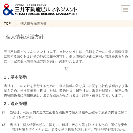
TOP
個人情報保護方針
個人情報保護方針
三井不動産ビルマネジメント（以下、当社という）は、信頼を第一に、個人情報保護
に関する法令およびその他の規範を遵守し、個人情報の適正な利用と管理を図るため
に、下記の個人情報保護方針を実行・維持いたします。
記
1．基本姿勢
当社は、この方針を実行するために、個人情報の取り扱いに関する社内規程および体
制を定め、当社従業者（役員、社員、契約社員、嘱託社員、派遣社員等）、業務委託
先等関係者に周知徹底し、適切な運用がなされるよう維持・改善してまいります。
2．適正管理
当社は、利用目的の達成に必要な範囲内で個人情報を正確かつ最新の内容に保つ
よう努めます。
当社は、個人情報の紛失、漏えい、破壊、改ざん等を防止するため、適切な安全
管理対策を行うとともに、必要な是正措置を講じます。当社が安全管理のため