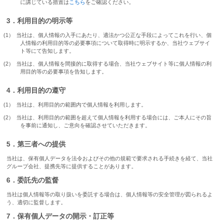
に講じている措置は
こちら
をご確認ください。
3．利用目的の明示等
当社は、個人情報の入手にあたり、適法かつ公正な手段によってこれを行い、個
人情報の利用目的等の必要事項について取得時に明示するか、当社ウェブサイ
ト等にて告知します。
当社は、個人情報を間接的に取得する場合、当社ウェブサイト等に個人情報の利
用目的等の必要事項を告知します。
4．利用目的の遵守
当社は、利用目的の範囲内で個人情報を利用します。
当社は、利用目的の範囲を超えて個人情報を利用する場合には、ご本人にその旨
を事前に通知し、ご意向を確認させていただきます。
5．第三者への提供
当社は、保有個人データを法令およびその他の規範で要求される手続きを経て、当社
グループ会社、提携先等に提供することがあります。
6．委託先の監督
当社は個人情報等の取り扱いを委託する場合は、個人情報等の安全管理が図られるよ
う、適切に監督します。
7．保有個人データの開示・訂正等